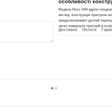
особливості констру
Модель Hoco S49 вдало поєднує н
вигляд. конструкція пристрою м
предусматривает долгий период
легко повернути пристрій в пот
Доставка
Оплата
Гара