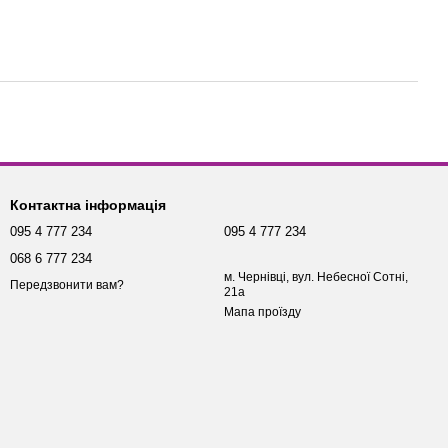
Контактна інформація
095 4 777 234
095 4 777 234
068 6 777 234
м. Чернівці, вул. Небесної Сотні,
Передзвонити вам?
21а
Мапа проїзду