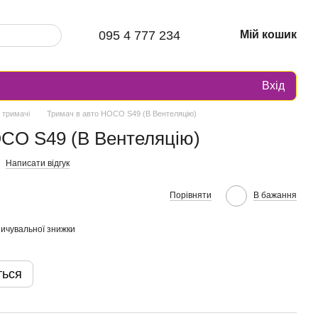
095 4 777 234
Мій кошик
Вхід
 тримачі
Тримач в авто HOCO S49 (В Вентеляцію)
OCO S49 (В Вентеляцію)
Написати відгук
Порівняти
В бажання
ичувальної знижки
ться