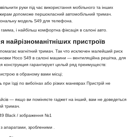
 звільнити руки під час використання мобільного та інших
асажирам допоможе першокласний автомобільний тримач.
іональну модель S49 для телефона.
гамма, і найбільш комфортна фіксація в салоні авто.
я найрізноманітніших пристроїв
помагає магнітний тримач. Так что исключен малейший риск
новки Hoco S49 в салоні машини — вентиляційна решітка, для
ая конструкция гарантирует целый ряд преимуществ:
истрою в обраному вами місці;
ь при їзді по вибоїнах або різких маневрах Пристрій не
йсів — якщо ви поміняєте гаджет на інший, вам не доведеться
ий тримач.
з апаратами, зробленими .