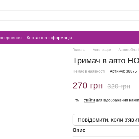
повернення
Контактна інформація
Головна
Автотовари
Автомобільні
Тримач в авто H
Немає в наявності
Артикул: 38875
270 грн
320 грн
Увійти
для відображення накоп
%
Повідомити, коли з'яви
Опис