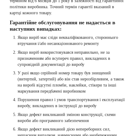
терміном від 6 місяців до 1 року в залежності від гарантійної
політики виробника. Точний термін гарантії вказаний в
картці кожного товару.
Гарантійне обслуговування не надається в
наступних випадках:
Якщо виріб має сліди некваліфікованого, стороннього
втручання і/або несанкціонованого ремонту
Якщо виріб використовувався неправильно, не за
призначенням або всупереч правил, викладених в
супровідній документації до виробу
У разі якщо серійний номер товару був знищений
(витертий, затертий) або він став нерозбірливим, а також
на виробі відсутні пломби, наклейки, стікери та інші
маркування передбачені виробником
Порушення правил і умов транспортування і експлуатації
виробу, викладених в інструкції до виробу
Якщо дефект викликаний зміною конструкції, схеми
вироби або програмного забезпечення
Якщо дефект викликаний дією непереборних сил,
нещасним випадком, навмисними або необережними