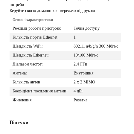
потреби
Керуйте своєю домашньою мережею під рукою
Основнi характеристики
Режими роботи пристрою:
Точка доступу
Кількість портів Ethernet:
1
Швидкість WiFi:
802.11 a/b/g/n 300 Мбіт/с
Швидкість Ethernet:
10/100 Мбіт/с
Діапазон частот:
2,4 ГГц
Антена:
Внутрішня
Кількість антен:
2 х 2 MIMO
Коефіцієнт посилення антени:
4 дБі
Живлення:
Розетка
Відгуки