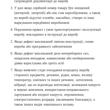
супровідній документації до виробу
У разі якщо серійний номер товару був знищений
(витертий, затертий) або він став нерозбірливим, а також
на виробі відсутні пломби, наклейки, стікери та інші
маркування передбачені виробником
Порушення правил і умов транспортування і експлуатації
виробу, викладених в інструкції до виробу
Якщо дефект викликаний зміною конструкції, схеми
вироби або програмного забезпечення
Якщо дефект викликаний дією непереборних сил,
нещасним випадком, навмисними або необережними
діями користувача або третіх осіб
Якщо виявлені сліди попадання всередину виробу
сторонніх предметів, речовин, рідин, комах, впливу
температур, хімічних та інших речовин, затоплення,
вібрації, що не відповідає вентиляції, коливання напруги
в мережі живлення, використання неправильного
харчування або вхідної напруги, опромінення,
електростатичних розрядів, (включаючи блискавку), а
також інших видів зовнішнього впливу