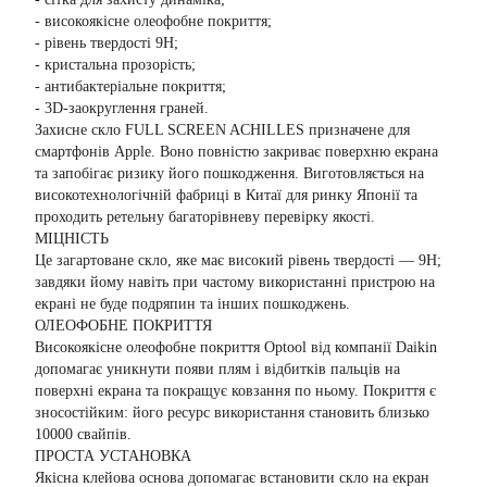
- високоякісне олеофобне покриття;
- рівень твердості 9Н;
- кристальна прозорість;
- антибактеріальне покриття;
- 3D-заокруглення граней.
Захисне скло FULL SCREEN ACHILLES призначене для
смартфонів Apple. Воно повністю закриває поверхню екрана
та запобігає ризику його пошкодження. Виготовляється на
високотехнологічній фабриці в Китаї для ринку Японії та
проходить ретельну багаторівневу перевірку якості.
МІЦНІСТЬ
Це загартоване скло, яке має високий рівень твердості — 9H;
завдяки йому навіть при частому використанні пристрою на
екрані не буде подряпин та інших пошкоджень.
ОЛЕОФОБНЕ ПОКРИТТЯ
Високоякісне олеофобне покриття Optool від компанії Daikin
допомагає уникнути появи плям і відбитків пальців на
поверхні екрана та покращує ковзання по ньому. Покриття є
зносостійким: його ресурс використання становить близько
10000 свайпів.
ПРОСТА УСТАНОВКА
Якісна клейова основа допомагає встановити скло на екран