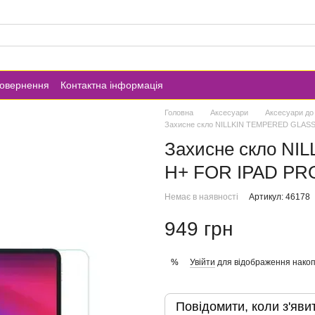
повернення
Контактна інформація
Головна
Аксесуари
Аксесуари до
Захисне скло NILLKIN TEMPERED GLASS
Захисне скло N
H+ FOR IPAD PRO
Немає в наявності
Артикул: 46178
949 грн
Увійти
для відображення накоп
%
Повідомити, коли з'яви