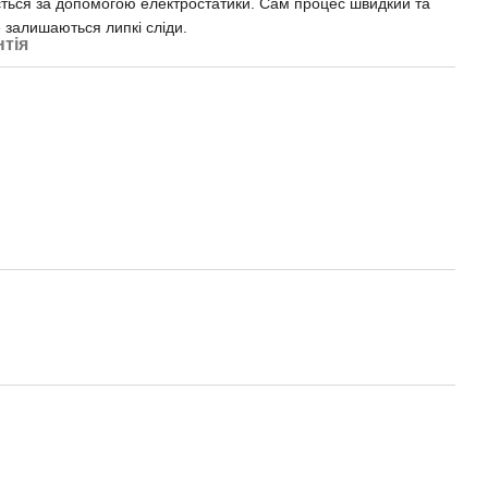
ься за допомогою електростатики. Сам процес швидкий та
 залишаються липкі сліди.
нтія