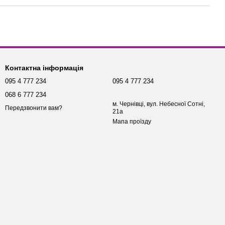
Контактна інформація
095 4 777 234
095 4 777 234
068 6 777 234
м. Чернівці, вул. Небесної Сотні,
Передзвонити вам?
21а
Мапа проїзду