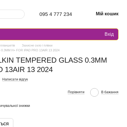
095 4 777 234
Мій кошик
Вхід
 планшетів
Захисне скло і плівки
 0.3MM H+ FOR IPAD PRO 13AIR 13 2024
ILLKIN TEMPERED GLASS 0.3MM
 13AIR 13 2024
Написати відгук
Порівняти
В бажання
ичувальної знижки
ться