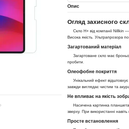
Опис
Огляд захисного скла
Скло H+ від компанії Nillkin —
Висока якість. Ультрапрозора по
Загартований матеріал
Загартоване скло має броньова
пробити.
Олеофобне покриття
Унікальний ефект відштовхує жи
завжди виглядає чистим та акур
Не впливає на якість зоб
Насичена картинка планшета не 
ю
зверху. При використанні навіт
Просте встановлення