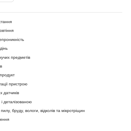
стання
овтіння
непроникність
адінь
іжучих предметів
в
 продукт
тації пристрою
х датчиків
 і деталізованою
илу, бруду, вологи, відколів та мікротріщин
нення