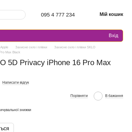
095 4 777 234
Мій кошик
Вхід
 Apple
Захисне скло і плівки
Захисне скло і плівки SKLO
Pro Max Black
O 5D Privacy iPhone 16 Pro Max
Написати відгук
Порівняти
В бажання
ичувальної знижки
ться