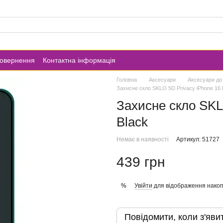
повернення
Контактна інформація
Головна
Аксесуари
Аксесуари до
Захисне скло SKLO 5D Privacy iPhone 16 
Захисне скло SKL
Black
Немає в наявності
Артикул: 51727
439 грн
Увійти
для відображення накоп
%
Повідомити, коли з'яви