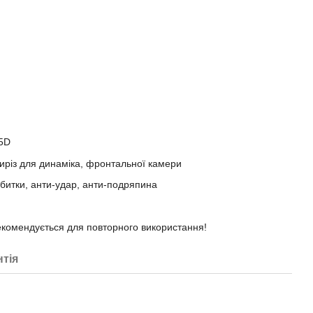
.5D
иріз для динаміка, фронтальної камери
ідбитки, анти-удар, анти-подряпина
екомендується для повторного використання!
нтія