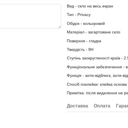
Вид - скло на весь екран
Тип - Privacy
Обiдок - кольоровий
Матеріал - загартоване скло
Поверхня - гладка
Твердість - 9H
Ступінь заокругленості країв - 2
Функціональне забезпечення - в
Функція - анти-відблиск, анти-в
Спосіб поклейки: клейка основа
Примітка: після видалення не р
Доставка
Оплата
Гара