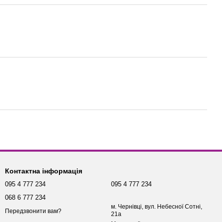
Контактна інформація
095 4 777 234
095 4 777 234
068 6 777 234
м. Чернівці, вул. Небесної Сотні,
Передзвонити вам?
21а